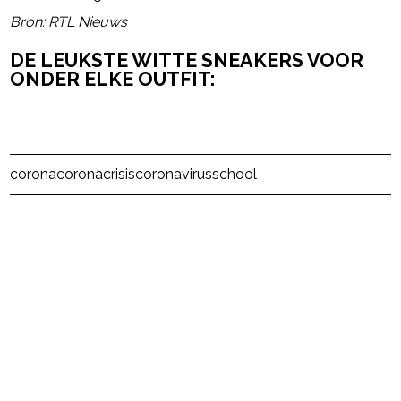
Bron: RTL Nieuws
DE LEUKSTE WITTE SNEAKERS VOOR
ONDER ELKE OUTFIT:
Post Views:
15
corona
coronacrisis
coronavirus
school
powered by