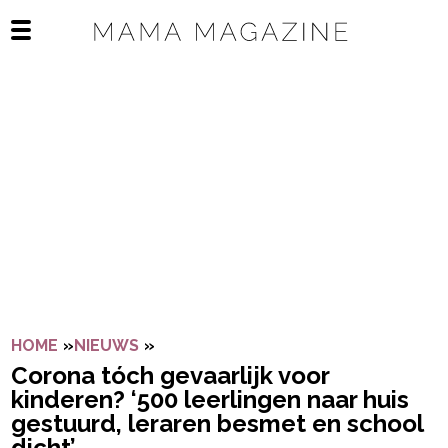
Navigatie overslaan
Open het mobiele menu
HOME
»
NIEUWS
»
CORONA TÓCH GEVAARLIJK VOOR KI
Corona tóch gevaarlijk voor
kinderen? ‘500 leerlingen naar huis
gestuurd, leraren besmet en school
dicht’