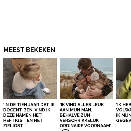
MEEST BEKEKEN
‘IN DE TIEN JAAR DAT IK
‘IK VIND ALLES LEUK
‘IK HE
DOCENT BEN, VIND IK
AAN MIJN MAN,
VOLWA
DEZE NAMEN HET
BEHALVE ZIJN
IK MI
HEFTIGST EN HET
VERSCHRIKKELIJK
GEGEV
ZIELIGST’
ORDINAIRE VOORNAAM’