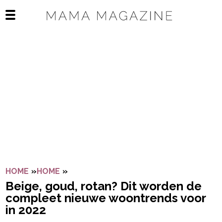
Navigatie overslaan
Open het mobiele menu
HOME
»
HOME
»
BEIGE, GOUD, ROTAN? DIT WORDEN D
Beige, goud, rotan? Dit worden de
compleet nieuwe woontrends voor
in 2022