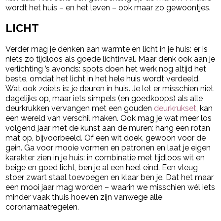
wordt het huis – en het leven – ook maar zo gewoontjes.
LICHT
Verder mag je denken aan warmte en licht in je huis: er is
niets zo tijdloos als goede lichtinval. Maar denk ook aan je
verlichting ’s avonds: spots doen het werk nog altijd het
beste, omdat het licht in het hele huis wordt verdeeld.
Wat ook zoiets is: je deuren in huis. Je let er misschien niet
dagelijks op, maar iets simpels (en goedkoops) als alle
deurkrukken vervangen met een gouden
deurkrukset
, kan
een wereld van verschil maken. Ook mag je wat meer los
volgend jaar met de kunst aan de muren: hang een rotan
mat op, bijvoorbeeld. Of een wit doek, gewoon voor de
gein. Ga voor mooie vormen en patronen en laat je eigen
karakter zien in je huis: in combinatie met tijdloos wit en
beige en goed licht, ben je al een heel eind. Een vleug
stoer zwart staal toevoegen en klaar ben je. Dat het maar
een mooi jaar mag worden – waarin we misschien wél iets
minder vaak thuis hoeven zijn vanwege alle
coronamaatregelen.