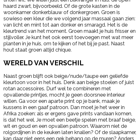
haard zwart, bijvoorbeeld. Of de grote kasten in de
woonkamer donkerblauw of donkergroen. Groen is
sowieso een kleur die we volgend jaar massaal gaan zien:
van licht en mint tot aan donker en smaragd. Het is de
kleurtrend van het moment. Groen maakt je huis frisser en
stijlvoller. Je kunt het ook eerst toevoegen met wat meer
planten in je huis, om te kijken of het bij je past. Naast
hout staat groen altijd chique.
WERELD VAN VERSCHIL
Naast groen blijft ook beige/nude/taupe een geliefde
kleurtoon voor in het huis. Denk aan beige stoelen of juist
rotan accessoires. Durf wel te combineren met
opvallende printjes, mocht je geen doorsnee interieur
willen. Ga voor een aparte print op je bank, maak je
kussens in een gaaf patroon. Dan moet je het weer in
Afrika zoeken: als er ergens gave prints vandaan komen,
is dat het wel. Je moet een beetje spelen met braaf beige,
wit en goud en een opvallen patroon. Waarom niet de
rolgordijnen in de keuken laten knallen? Of de slaapkamer,
kan daar niet eens een gek behang op de muren? Anders