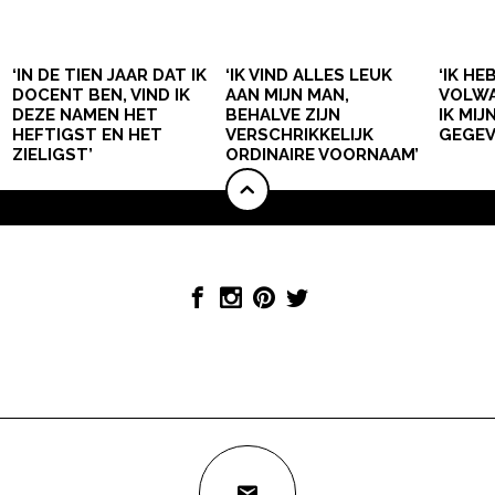
‘IN DE TIEN JAAR DAT IK
‘IK VIND ALLES LEUK
‘IK HE
DOCENT BEN, VIND IK
AAN MIJN MAN,
VOLWA
DEZE NAMEN HET
BEHALVE ZIJN
IK MI
HEFTIGST EN HET
VERSCHRIKKELIJK
GEGEV
ZIELIGST’
ORDINAIRE VOORNAAM’