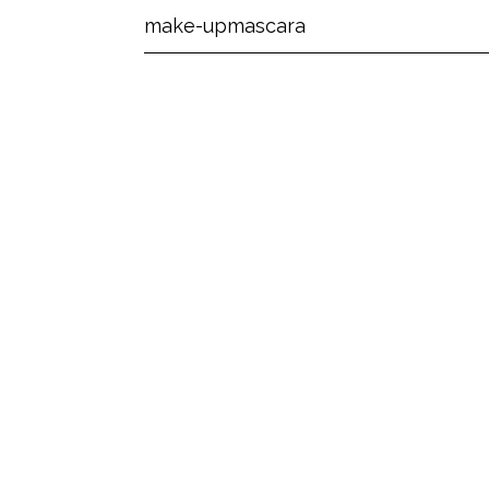
make-up
mascara