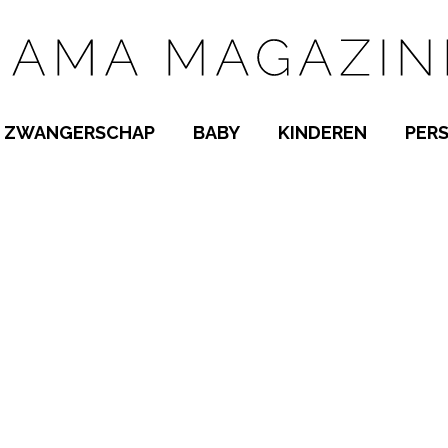
ZWANGERSCHAP
BABY
KINDEREN
PER
E NAMEN
ZWANGER WORDEN
BABYKAMER
PEUTER
 NAMEN
KWAALTJES
KRAAMTIJD
KLEUTER
AMEN
MISKRAAM
BABYKWAALTJES
TIENERS
MEN
VERLOF
BORSTVOEDING
SCHOOL
 A-Z
BEVALLING
SLAPEN
SPEELGOED
SLAPEN
KINDERZIEKTES