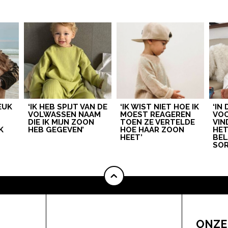
LEUK
‘IK HEB SPIJT VAN DE
‘IK WIST NIET HOE IK
‘IN
VOLWASSEN NAAM
MOEST REAGEREN
VOO
DIE IK MIJN ZOON
TOEN ZE VERTELDE
VIN
K
HEB GEGEVEN’
HOE HAAR ZOON
HE
HEET’
BEL
SOR
ONZE