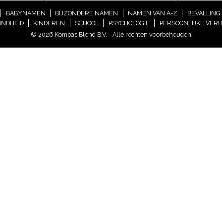
BABYNAMEN
BIJZONDERE NAMEN
NAMEN VAN A-Z
BEVALLING
NDHEID
KINDEREN
SCHOOL
PSYCHOLOGIE
PERSOONLIJKE VER
© 2026 Kompas Blend B.V. - Alle rechten voorbehouden