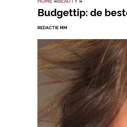
HOME
»
BEAUTY
»
BUDGETTIP: DE B
Budgettip: de best
REDACTIE MM