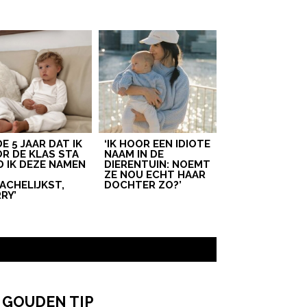
 DE 5 JAAR DAT IK
‘IK HOOR EEN IDIOTE
R DE KLAS STA
NAAM IN DE
D IK DEZE NAMEN
DIERENTUIN: NOEMT
T
ZE NOU ECHT HAAR
ACHELIJKST,
DOCHTER ZO?’
RY’
 GOUDEN TIP