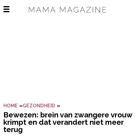
Navigatie overslaan
Open het mobiele menu
HOME
»
GEZONDHEID
»
BEWEZEN: BREIN VAN ZWANGE
Bewezen: brein van zwangere vrouw
krimpt en dat verandert niet meer
terug