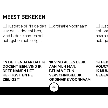
MEEST BEKEKEN
‘IN DE TIEN JAAR DAT IK
‘IK VIND ALLES LEUK
‘IK HE
DOCENT BEN, VIND IK
AAN MIJN MAN,
VOLWA
DEZE NAMEN HET
BEHALVE ZIJN
IK MI
HEFTIGST EN HET
VERSCHRIKKELIJK
GEGEV
ZIELIGST’
ORDINAIRE VOORNAAM’