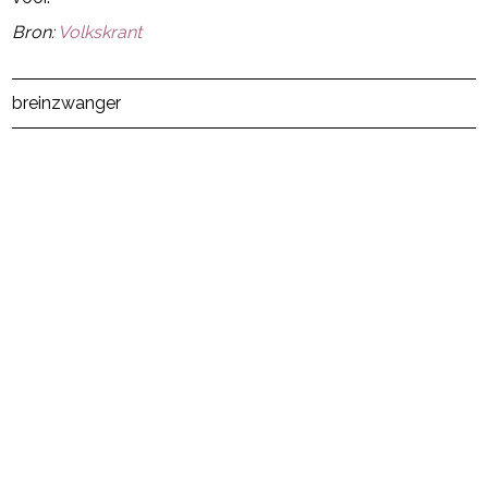
Bron:
Volkskrant
Post Views:
23
brein
zwanger
powered by