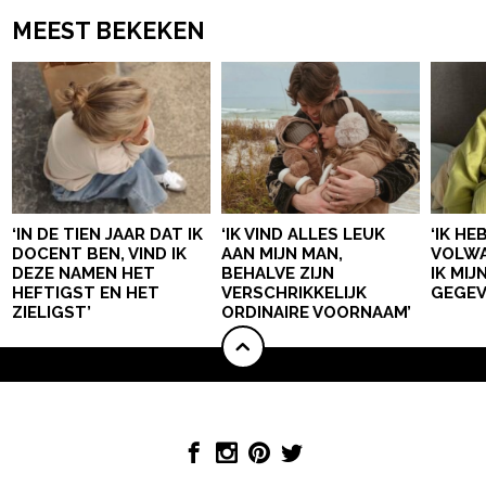
MEEST BEKEKEN
‘IN DE TIEN JAAR DAT IK
‘IK VIND ALLES LEUK
‘IK HE
DOCENT BEN, VIND IK
AAN MIJN MAN,
VOLWA
DEZE NAMEN HET
BEHALVE ZIJN
IK MI
HEFTIGST EN HET
VERSCHRIKKELIJK
GEGEV
ZIELIGST’
ORDINAIRE VOORNAAM’