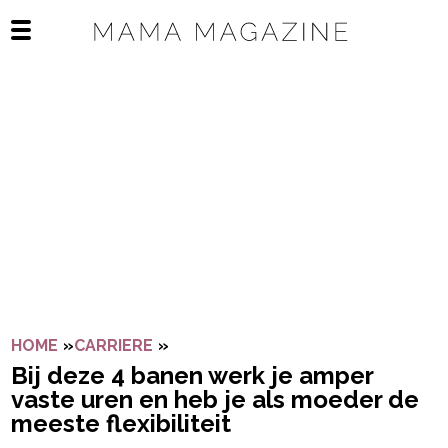
Navigatie overslaan
Open het mobiele menu
HOME
»
CARRIERE
»
BIJ DEZE 4 BANEN WERK JE AMPER
Bij deze 4 banen werk je amper
vaste uren en heb je als moeder de
meeste flexibiliteit