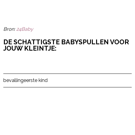
Bron:
24Baby
DE SCHATTIGSTE BABYSPULLEN VOOR
JOUW KLEINTJE:
Post Views:
687
bevalling
eerste kind
powered by