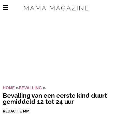
Navigatie overslaan
Open het mobiele menu
HOME
»
BEVALLING
»
BEVALLING VAN EEN EERSTE KIN
Bevalling van een eerste kind duurt
gemiddeld 12 tot 24 uur
REDACTIE MM