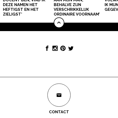
DOCENT BEN, VIND IK
AAN MIJN MAN,
VOLWA
DEZE NAMEN HET
BEHALVE ZIJN
IK MI
HEFTIGST EN HET
VERSCHRIKKELIJK
GEGEV
ZIELIGST’
ORDINAIRE VOORNAAM’
CONTACT