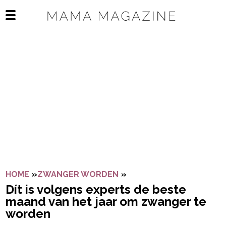
Navigatie overslaan
Open het mobiele menu
HOME
»
ZWANGER WORDEN
»
DÍT IS VOLGENS EXPER
Dít is volgens experts de beste
maand van het jaar om zwanger te
worden