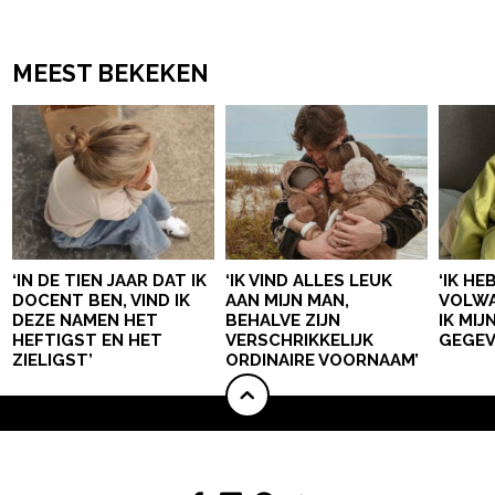
MEEST BEKEKEN
‘IN DE TIEN JAAR DAT IK
‘IK VIND ALLES LEUK
‘IK HE
DOCENT BEN, VIND IK
AAN MIJN MAN,
VOLWA
DEZE NAMEN HET
BEHALVE ZIJN
IK MI
HEFTIGST EN HET
VERSCHRIKKELIJK
GEGEV
ZIELIGST’
ORDINAIRE VOORNAAM’