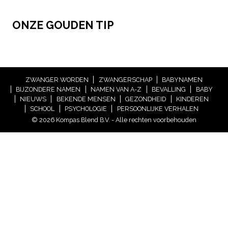
ONZE GOUDEN TIP
ZWANGER WORDEN
ZWANGERSCHAP
BABYNAMEN
BIJZONDERE NAMEN
NAMEN VAN A-Z
BEVALLING
BABY
NIEUWS
BEKENDE MENSEN
GEZONDHEID
KINDEREN
SCHOOL
PSYCHOLOGIE
PERSOONLIJKE VERHALEN
© 2026 Kompas Blend B.V. - Alle rechten voorbehouden