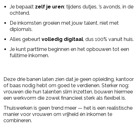
Je bepaalt
zelf je uren
: tijdens dutjes, ’s avonds, in de
ochtend.
De inkomsten groeien met jouw talent, niet met
diploma’s.
Alles gebeurt
volledig digitaal
, dus 100% vanuit huis.
Je kunt parttime beginnen en het opbouwen tot een
fulltime inkomen.
Deze drie banen laten zien dat je geen opleiding, kantoor
of baas nodig hebt om goed te verdienen. Sterker nog:
vrouwen die hun talenten slim inzetten, bouwen hiermee
een werkvorm die zowel financieel sterk als flexibel is.
Thuiswerken is geen trend meer — het is een realistische
manier voor vrouwen om vrijheid én inkomen te
combineren.
Post Views:
28.710