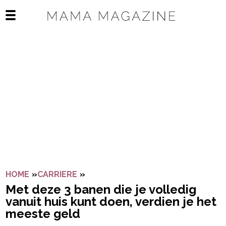
Navigatie overslaan
Open het mobiele menu
HOME
»
CARRIERE
»
MET DEZE 3 BANEN DIE JE VOLLED
Met deze 3 banen die je volledig
vanuit huis kunt doen, verdien je het
meeste geld