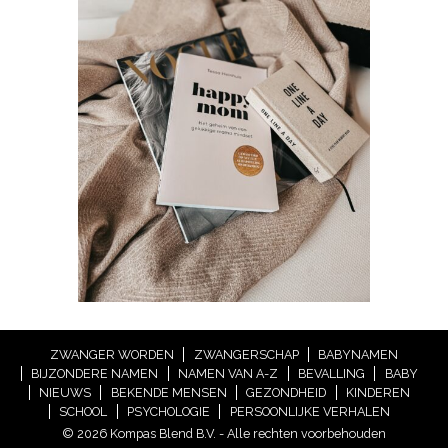
ZWANGER WORDEN
ZWANGERSCHAP
BABYNAMEN
BIJZONDERE NAMEN
NAMEN VAN A-Z
BEVALLING
BABY
NIEUWS
BEKENDE MENSEN
GEZONDHEID
KINDEREN
SCHOOL
PSYCHOLOGIE
PERSOONLIJKE VERHALEN
© 2026 Kompas Blend B.V. - Alle rechten voorbehouden