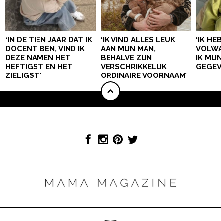
‘IN DE TIEN JAAR DAT IK
‘IK VIND ALLES LEUK
‘IK HE
DOCENT BEN, VIND IK
AAN MIJN MAN,
VOLWA
DEZE NAMEN HET
BEHALVE ZIJN
IK MI
HEFTIGST EN HET
VERSCHRIKKELIJK
GEGEV
ZIELIGST’
ORDINAIRE VOORNAAM’