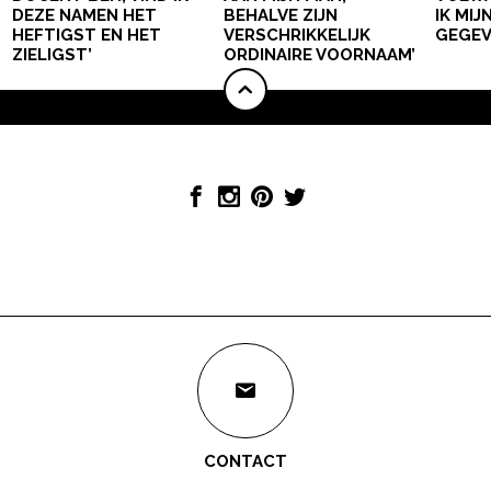
DEZE NAMEN HET
BEHALVE ZIJN
IK MI
HEFTIGST EN HET
VERSCHRIKKELIJK
GEGEV
ZIELIGST’
ORDINAIRE VOORNAAM’
CONTACT