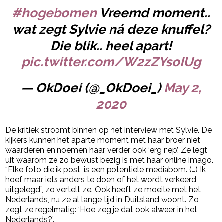
#hogebomen
Vreemd moment..
wat zegt Sylvie ná deze knuffel?
Die blik.. heel apart!
pic.twitter.com/W2zZYsoIUg
— OkDoei (@_OkDoei_)
May 2,
2020
De kritiek stroomt binnen op het interview met Sylvie. De
kijkers kunnen het aparte moment met haar broer niet
waarderen en noemen haar verder ook ‘erg nep’. Ze legt
uit waarom ze zo bewust bezig is met haar online imago.
“Elke foto die ik post, is een potentiele mediabom. (…) Ik
hoef maar iets anders te doen of het wordt verkeerd
uitgelegd”, zo vertelt ze. Ook heeft ze moeite met het
Nederlands, nu ze al lange tijd in Duitsland woont. Zo
zegt ze regelmatig: ‘Hoe zeg je dat ook alweer in het
Nederlands?’.