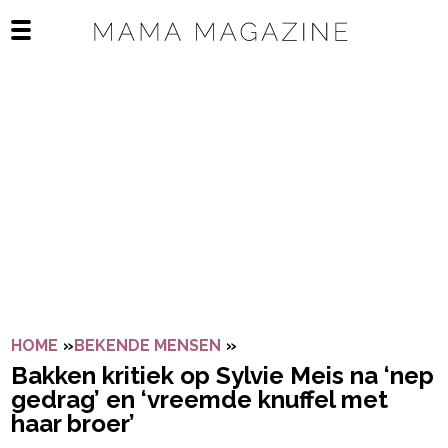
Navigatie overslaan
Open het mobiele menu
HOME
»
BEKENDE MENSEN
»
BAKKEN KRITIEK OP SYLVI
Bakken kritiek op Sylvie Meis na ‘nep
gedrag’ en ‘vreemde knuffel met
haar broer’