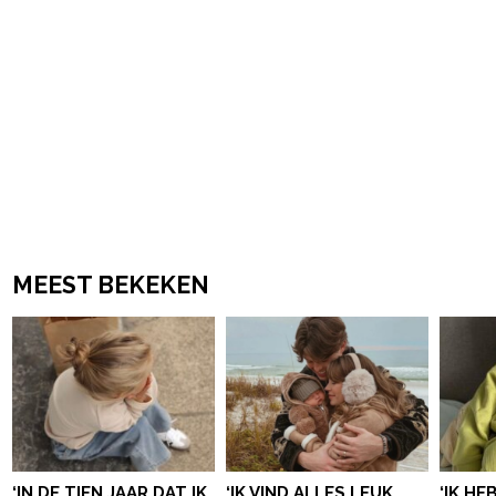
MEEST BEKEKEN
‘IN DE TIEN JAAR DAT IK
‘IK VIND ALLES LEUK
‘IK HE