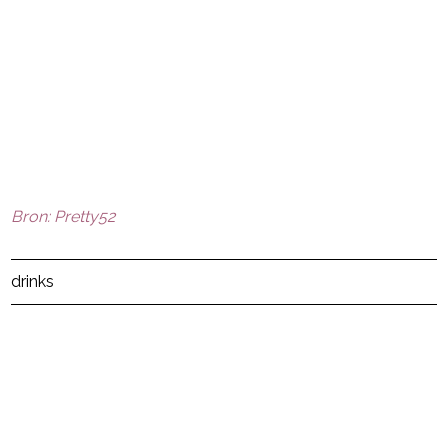
Bron: Pretty52
Post Views:
14
drinks
powered by