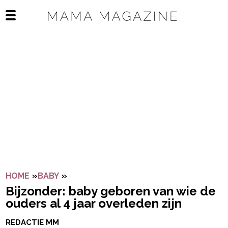
Navigatie overslaan
Open het mobiele menu
HOME
»
BABY
»
BIJZONDER: BABY GEBOREN VAN WIE D
Bijzonder: baby geboren van wie de
ouders al 4 jaar overleden zijn
REDACTIE MM