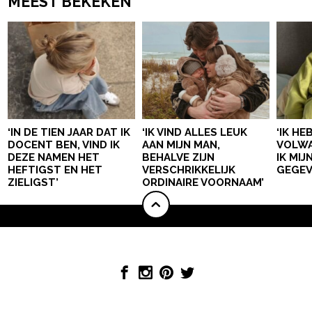
MEEST BEKEKEN
‘IN DE TIEN JAAR DAT IK
‘IK VIND ALLES LEUK
‘IK HE
DOCENT BEN, VIND IK
AAN MIJN MAN,
VOLWA
DEZE NAMEN HET
BEHALVE ZIJN
IK MI
HEFTIGST EN HET
VERSCHRIKKELIJK
GEGEV
ZIELIGST’
ORDINAIRE VOORNAAM’