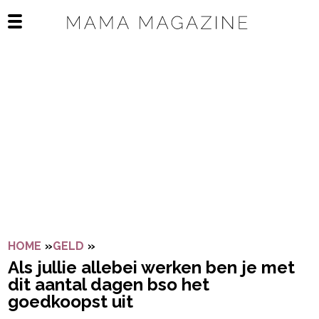
Navigatie overslaan
Open het mobiele menu
HOME
»
GELD
»
ALS JULLIE ALLEBEI WERKEN BEN JE 
Als jullie allebei werken ben je met
dit aantal dagen bso het
goedkoopst uit