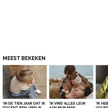
MEEST BEKEKEN
‘IN DE TIEN JAAR DAT IK
‘IK VIND ALLES LEUK
‘IK HE
DOCENT BEN, VIND IK
AAN MIJN MAN,
VOLWA