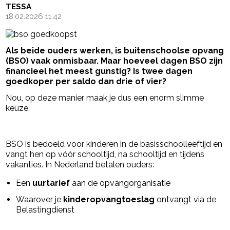
TESSA
18.02.2026 11:42
Als beide ouders werken, is buitenschoolse opvang
(BSO) vaak onmisbaar. Maar hoeveel dagen BSO zijn
financieel het meest gunstig? Is twee dagen
goedkoper per saldo dan drie of vier?
Nou, op deze manier maak je dus een enorm slimme
keuze.
- Advertentie -
powered by
BSO is bedoeld voor kinderen in de basisschoolleeftijd en
vangt hen op vóór schooltijd, na schooltijd en tijdens
vakanties. In Nederland betalen ouders:
Een
uurtarief
aan de opvangorganisatie
Waarover je
kinderopvangtoeslag
ontvangt via de
Belastingdienst