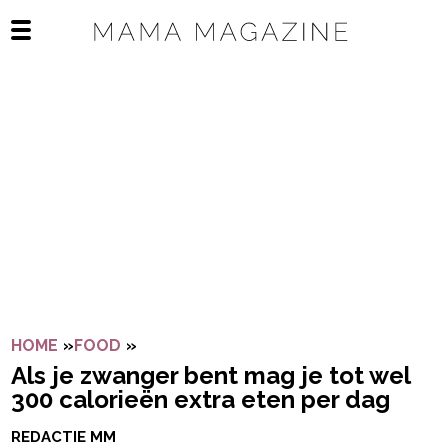
Navigatie overslaan
Open het mobiele menu
HOME
»
FOOD
»
ALS JE ZWANGER BENT MAG JE TOT W
Als je zwanger bent mag je tot wel
300 calorieën extra eten per dag
REDACTIE MM