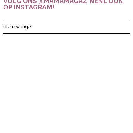
VOLG ONS @MAMAMAGAZINENL OOK
OP INSTAGRAM!
Post Views:
38
eten
zwanger
powered by