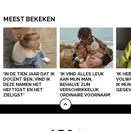
MEEST BEKEKEN
‘IN DE TIEN JAAR DAT IK
‘IK VIND ALLES LEUK
‘IK HE
DOCENT BEN, VIND IK
AAN MIJN MAN,
VOLWA
DEZE NAMEN HET
BEHALVE ZIJN
IK MI
HEFTIGST EN HET
VERSCHRIKKELIJK
GEGEV
ZIELIGST’
ORDINAIRE VOORNAAM’