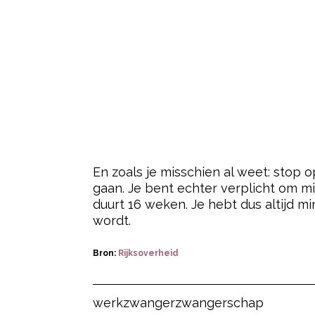
En zoals je misschien al weet: stop
gaan. Je bent echter verplicht om m
duurt 16 weken. Je hebt dus altijd m
wordt.
Bron:
Rijksoverheid
Post Views:
32
werk
zwanger
zwangerschap