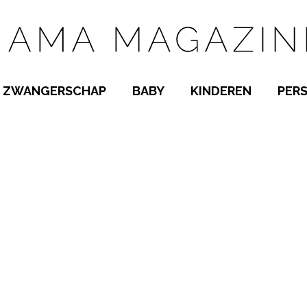
ZWANGERSCHAP
BABY
KINDEREN
PER
E NAMEN
ZWANGER WORDEN
BABYKAMER
PEUTER
 NAMEN
KWAALTJES
KRAAMTIJD
KLEUTER
AMEN
MISKRAAM
BABYKWAALTJES
TIENERS
MEN
VERLOF
BORSTVOEDING
SCHOOL
 A-Z
BEVALLING
SLAPEN
SPEELGOED
SLAPEN
KINDERZIEKTES