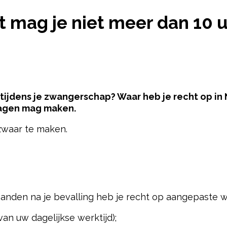
R BENT MAG JE NIET MEER DAN 10 UUR PER DAG W
t mag je niet meer dan 10 
n tijdens je zwangerschap? Waar heb je recht op in
 dagen mag maken.
 zwaar te maken.
pow
anden na je bevalling heb je recht op aangepaste w
an uw dagelijkse werktijd);