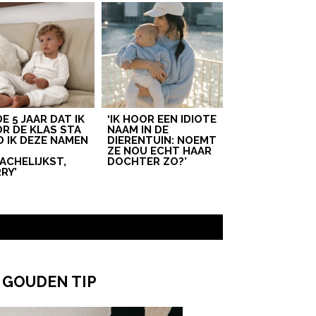
 DE 5 JAAR DAT IK
‘IK HOOR EEN IDIOTE
R DE KLAS STA
NAAM IN DE
D IK DEZE NAMEN
DIERENTUIN: NOEMT
T
ZE NOU ECHT HAAR
ACHELIJKST,
DOCHTER ZO?’
RY’
 GOUDEN TIP