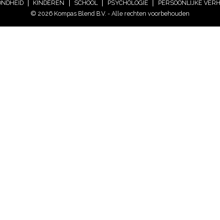
NDHEID
KINDEREN
SCHOOL
PSYCHOLOGIE
PERSOONLIJKE VER
© 2026 Kompas Blend B.V. - Alle rechten voorbehouden