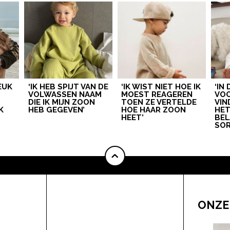
LEUK
‘IK HEB SPIJT VAN DE
‘IK WIST NIET HOE IK
‘IN
VOLWASSEN NAAM
MOEST REAGEREN
VOO
DIE IK MIJN ZOON
TOEN ZE VERTELDE
VIN
K
HEB GEGEVEN’
HOE HAAR ZOON
HE
HEET’
BEL
SOR
ONZE