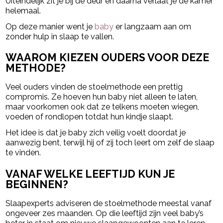
Uiteindelijk zit je bij de deur en daarna verlaat je de kamer
helemaal.
Op deze manier went je
baby
er langzaam aan om
zonder hulp in slaap te vallen.
WAAROM KIEZEN OUDERS VOOR DEZE
METHODE?
Veel ouders vinden de stoelmethode een prettig
compromis. Ze hoeven hun baby niet alleen te laten,
maar voorkomen ook dat ze telkens moeten wiegen,
voeden of rondlopen totdat hun kindje slaapt.
Het idee is dat je baby zich veilig voelt doordat je
aanwezig bent, terwijl hij of zij toch leert om zelf de slaap
te vinden.
VANAF WELKE LEEFTIJD KUN JE
BEGINNEN?
Slaapexperts adviseren de stoelmethode meestal vanaf
ongeveer zes maanden. Op die leeftijd zijn veel baby’s