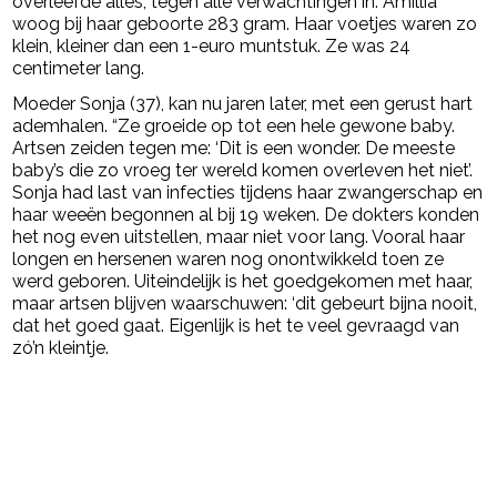
overleefde alles, tegen alle verwachtingen in. Amillia
woog bij haar geboorte 283 gram. Haar voetjes waren zo
klein, kleiner dan een 1-euro muntstuk. Ze was 24
centimeter lang.
Moeder Sonja (37), kan nu jaren later, met een gerust hart
ademhalen. “Ze groeide op tot een hele gewone baby.
Artsen zeiden tegen me: ‘Dit is een wonder. De meeste
baby’s die zo vroeg ter wereld komen overleven het niet’.
Sonja had last van infecties tijdens haar zwangerschap en
haar weeën begonnen al bij 19 weken. De dokters konden
het nog even uitstellen, maar niet voor lang. Vooral haar
longen en hersenen waren nog onontwikkeld toen ze
werd geboren. Uiteindelijk is het goedgekomen met haar,
maar artsen blijven waarschuwen: ‘dit gebeurt bijna nooit,
dat het goed gaat. Eigenlijk is het te veel gevraagd van
zó’n kleintje.