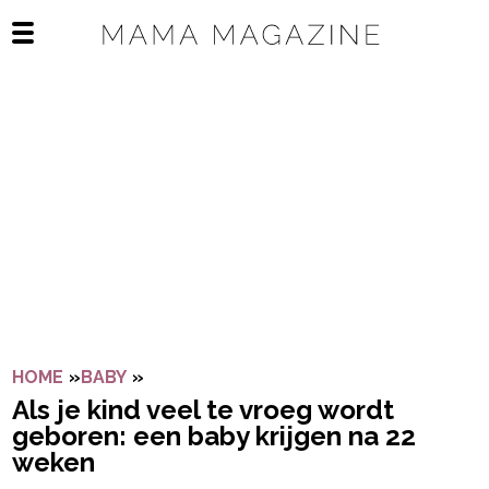
Navigatie overslaan
Open het mobiele menu
HOME
»
BABY
»
ALS JE KIND VEEL TE VROEG WORDT G
Als je kind veel te vroeg wordt
geboren: een baby krijgen na 22
weken