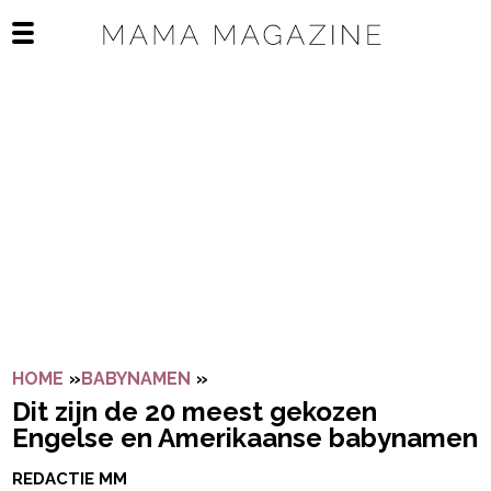
Navigatie overslaan
Open het mobiele menu
HOME
»
BABYNAMEN
»
DIT ZIJN DE 20 MEEST GEKOZE
Dit zijn de 20 meest gekozen
Engelse en Amerikaanse babynamen
REDACTIE MM