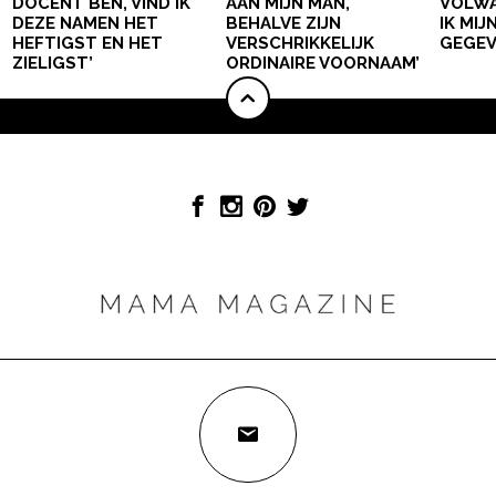
DOCENT BEN, VIND IK
AAN MIJN MAN,
VOLWA
DEZE NAMEN HET
BEHALVE ZIJN
IK MI
HEFTIGST EN HET
VERSCHRIKKELIJK
GEGEV
ZIELIGST’
ORDINAIRE VOORNAAM’