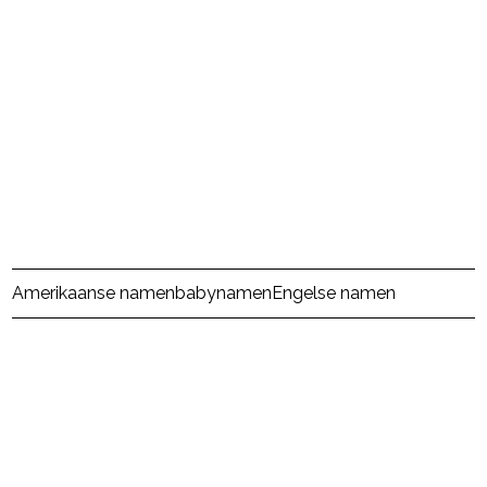
Amerikaanse namen
babynamen
Engelse namen
powered by