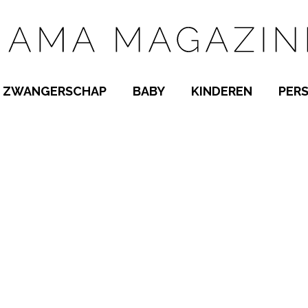
ZWANGERSCHAP
BABY
KINDEREN
PER
E NAMEN
ZWANGER WORDEN
BABYKAMER
PEUTER
 NAMEN
KWAALTJES
KRAAMTIJD
KLEUTER
AMEN
MISKRAAM
BABYKWAALTJES
TIENERS
MEN
VERLOF
BORSTVOEDING
SCHOOL
 A-Z
BEVALLING
SLAPEN
SPEELGOED
SLAPEN
KINDERZIEKTES