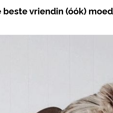
LS JE BESTE VRIENDIN (ÓÓK) MOEDER WORDT
 je beste vriendin (óók) moe