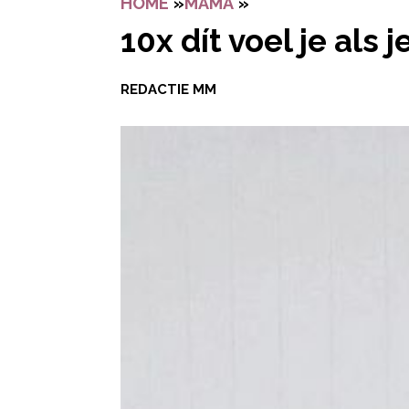
HOME
»
MAMA
»
10X DÍT VOEL JE A
10x dít voel je als
REDACTIE MM