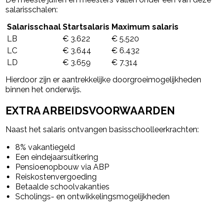
salarisschalen:
Salarisschaal
Startsalaris
Maximum salaris
LB
€ 3.622
€ 5.520
LC
€ 3.644
€ 6.432
LD
€ 3.659
€ 7.314
Hierdoor zijn er aantrekkelijke doorgroeimogelijkheden
binnen het onderwijs.
EXTRA ARBEIDSVOORWAARDEN
Naast het salaris ontvangen basisschoolleerkrachten:
8% vakantiegeld
Een eindejaarsuitkering
Pensioenopbouw via ABP
Reiskostenvergoeding
Betaalde schoolvakanties
Scholings- en ontwikkelingsmogelijkheden