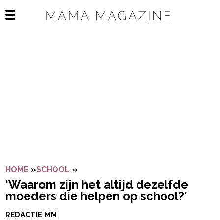
Navigatie overslaan
Open het mobiele menu
HOME
»
SCHOOL
»
‘WAAROM ZIJN HET ALTIJD DEZELF
‘Waarom zijn het altijd dezelfde
moeders die helpen op school?’
REDACTIE MM