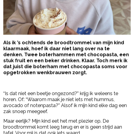
Als ik ’s ochtends de broodtrommel van mijn kind
klaarmaak, hoef ik daar niet lang over na te
denken. Twee boterhammen met chocopasta, een
stuk fruit en een beker drinken. Klaar. Toch merk ik
dat juist die boterham met chocopasta soms voor
opgetrokken wenkbrauwen zorgt.
- Advertentie -
powered by
“Is dat niet een beetje ongezond?” krijg ik weleens te
horen. Of: “Waarom maak je niet iets met hummus,
avocado of notenpasta?” Alsof ik mijn kind elke dag een
zak snoep meegeef.
Maar eerlijk? Mijn kind eet het met plezier op. De
broodtrommel komt leeg terug en er is geen strijd aan
tafel. Voor mij is dat ook iets waard.