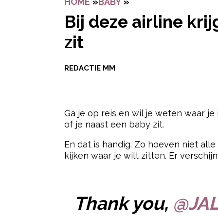
HOME
»
BABY
»
BIJ DEZE AIRLINE KR
Bij deze airline kri
zit
REDACTIE MM
Ga je op reis en wil je weten waar je 
of je naast een baby zit.
En dat is handig. Zo hoeven niet alle 
kijken waar je wilt zitten. Er versch
- Advertentie -
Thank you,
@JAL_