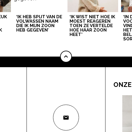
LEUK
‘IK HEB SPIJT VAN DE
‘IK WIST NIET HOE IK
‘IN
VOLWASSEN NAAM
MOEST REAGEREN
VOO
DIE IK MIJN ZOON
TOEN ZE VERTELDE
VIN
K
HEB GEGEVEN’
HOE HAAR ZOON
HE
HEET’
BEL
SOR
ONZE