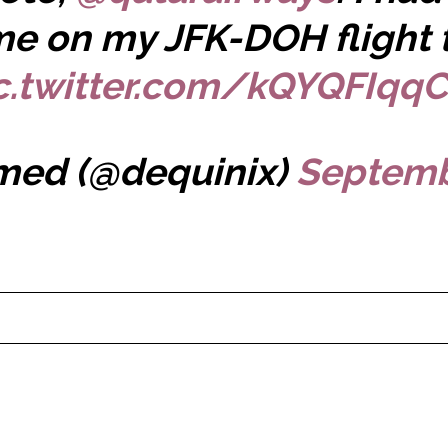
me on my JFK-DOH flight
c.twitter.com/kQYQFIqq
med (@dequinix)
Septemb
pow