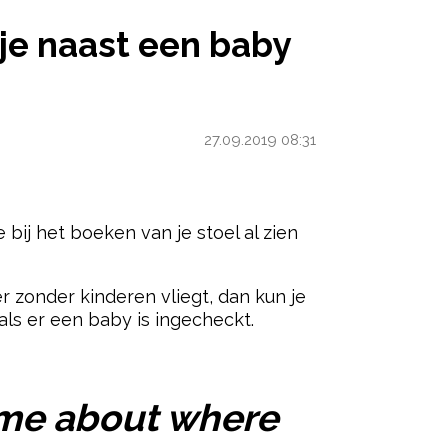
BY ZIT
f je naast een baby
27.09.2019 08:31
e bij het boeken van je stoel al zien
eer zonder kinderen vliegt, dan kun je
als er een baby is ingecheckt.
ered by
 me about where