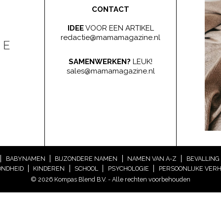
CONTACT
IDEE
VOOR EEN ARTIKEL
redactie@mamamagazine.nl
SAMENWERKEN?
LEUK!
sales@mamamagazine.nl
BABYNAMEN
BIJZONDERE NAMEN
NAMEN VAN A-Z
BEVALLING
NDHEID
KINDEREN
SCHOOL
PSYCHOLOGIE
PERSOONLIJKE VER
© 2026 Kompas Blend B.V. - Alle rechten voorbehouden