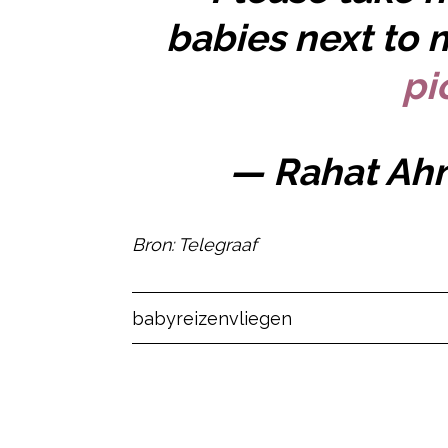
babies next to 
pi
— Rahat Ah
Bron: Telegraaf
Post Views:
10
baby
reizen
vliegen