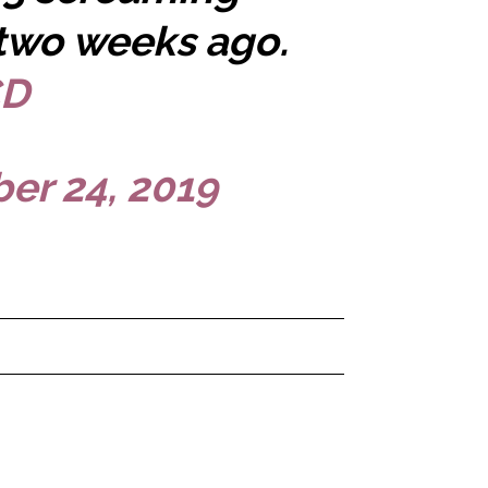
 two weeks ago.
CD
er 24, 2019
ered by