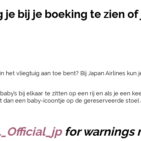
IJG JE BIJ JE BOEKING TE ZIEN OF JE NAAST EEN BA
jg je bij je boeking te zien o
in het vliegtuig aan toe bent? Bij Japan Airlines kun j
baby’s bij elkaar te zitten op een rij en als je een k
ijnt dan een baby-icoontje op de gereserveerde stoel 
pow
Official_jp
for warnings