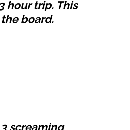
 hour trip. This
 the board.
d 3 screaming