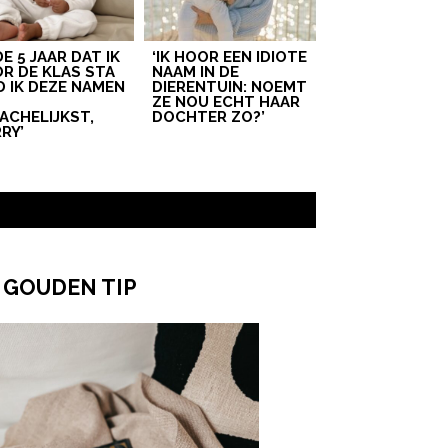
 DE 5 JAAR DAT IK
‘IK HOOR EEN IDIOTE
R DE KLAS STA
NAAM IN DE
D IK DEZE NAMEN
DIERENTUIN: NOEMT
T
ZE NOU ECHT HAAR
ACHELIJKST,
DOCHTER ZO?’
RY’
 GOUDEN TIP