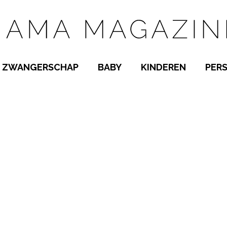
ZWANGERSCHAP
BABY
KINDEREN
PER
E NAMEN
ZWANGER WORDEN
BABYKAMER
PEUTER
 NAMEN
KWAALTJES
KRAAMTIJD
KLEUTER
AMEN
MISKRAAM
BABYKWAALTJES
TIENERS
MEN
VERLOF
BORSTVOEDING
SCHOOL
 A-Z
BEVALLING
SLAPEN
SPEELGOED
SLAPEN
KINDERZIEKTES