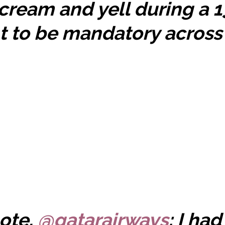
cream and yell during a 13
t to be mandatory across
note,
@qatarairways
: I ha