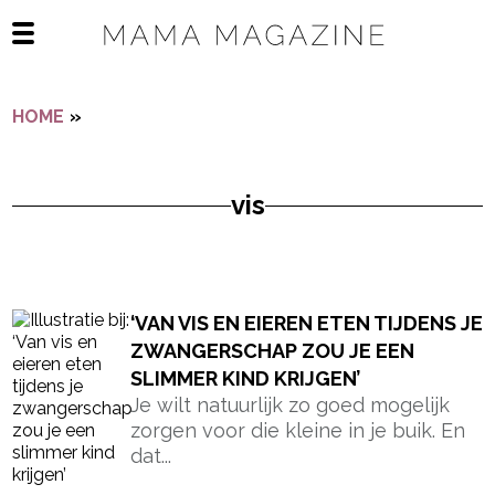
Navigatie overslaan
Open het mobiele menu
HOME
»
VIS
vis
- Advertentie -
powered by
‘VAN VIS EN EIEREN ETEN TIJDENS JE
ZWANGERSCHAP ZOU JE EEN
SLIMMER KIND KRIJGEN’
Je wilt natuurlijk zo goed mogelijk
zorgen voor die kleine in je buik. En
dat...