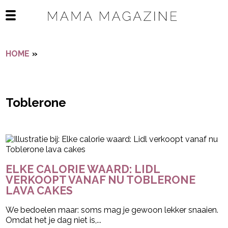
Navigatie overslaan
Open het mobiele menu
HOME
»
TOBLERONE
Toblerone
- Advertentie -
powered by
ELKE CALORIE WAARD: LIDL
VERKOOPT VANAF NU TOBLERONE
LAVA CAKES
We bedoelen maar: soms mag je gewoon lekker snaaien.
Omdat het je dag niet is,...