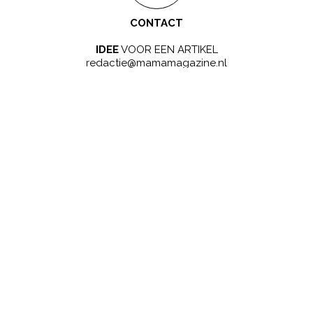
CONTACT
IDEE
VOOR EEN ARTIKEL
redactie@mamamagazine.nl
SAMENWERKEN?
LEUK!
sales@mamamagazine.nl
ONZE GOUDEN TIP
ZWANGER WORDEN
ZWANGERSCHAP
BABYNAMEN
BIJZONDERE NAMEN
NAMEN VAN A-Z
BEVALLING
BABY
NIEUWS
BEKENDE MENSEN
GEZONDHEID
KINDEREN
SCHOOL
PSYCHOLOGIE
PERSOONLIJKE VERHALEN
© 2026 Kompas Blend B.V. - Alle rechten voorbehouden