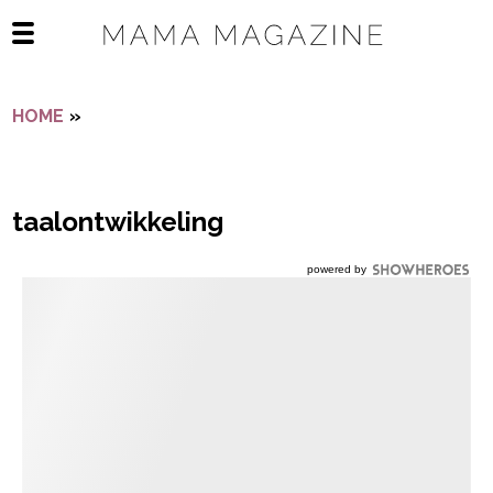
Navigatie overslaan
Open het mobiele menu
HOME
»
TAALONTWIKKELING
taalontwikkeling
powered by