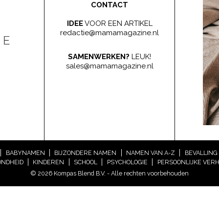
CONTACT
IDEE
VOOR EEN ARTIKEL
redactie@mamamagazine.nl
SAMENWERKEN?
LEUK!
sales@mamamagazine.nl
BABYNAMEN
BIJZONDERE NAMEN
NAMEN VAN A-Z
BEVALLING
NDHEID
KINDEREN
SCHOOL
PSYCHOLOGIE
PERSOONLIJKE VER
© 2026 Kompas Blend B.V. - Alle rechten voorbehouden