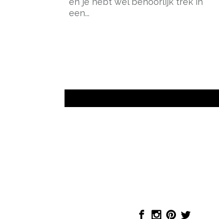
en je hebt wel behoorlijk trek in
een...
- Advertentie -