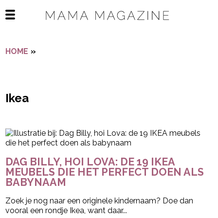
Navigatie overslaan
Open het mobiele menu
HOME
»
IKEA
Ikea
- Advertentie -
powered by
DAG BILLY, HOI LOVA: DE 19 IKEA
MEUBELS DIE HET PERFECT DOEN ALS
BABYNAAM
Zoek je nog naar een originele kindernaam? Doe dan
vooral een rondje Ikea, want daar...