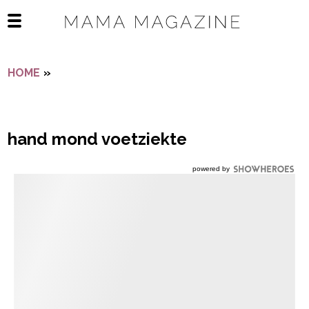
Navigatie overslaan
Open het mobiele menu
HOME
»
HAND MOND VOETZIEKTE
hand mond voetziekte
powered by