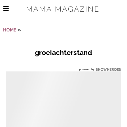
Navigatie overslaan
Open het mobiele menu
HOME
»
GROEIACHTERSTAND
groeiachterstand
powered by