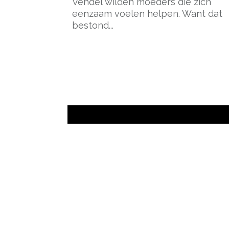
Vendel wilden moeders die zich
eenzaam voelen helpen. Want dat
bestond...
- Advertentie -