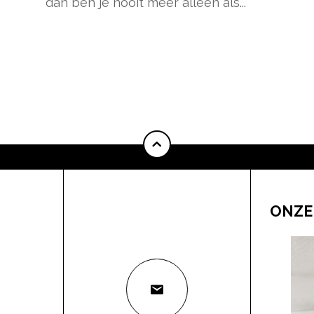
dan ben je nooit meer alleen als...
pow
ONZE