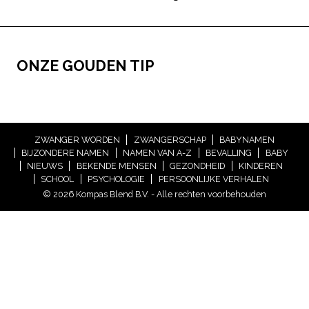
ONZE GOUDEN TIP
ZWANGER WORDEN
ZWANGERSCHAP
BABYNAMEN
BIJZONDERE NAMEN
NAMEN VAN A-Z
BEVALLING
BABY
NIEUWS
BEKENDE MENSEN
GEZONDHEID
KINDEREN
SCHOOL
PSYCHOLOGIE
PERSOONLIJKE VERHALEN
© 2026 Kompas Blend B.V. - Alle rechten voorbehouden