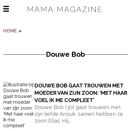
Navigatie overslaan
Open het mobiele menu
HOME
»
DOUWE BOB
Douwe Bob
- Advertentie -
powered by
DOUWE BOB GAAT TROUWEN MET
MOEDER VAN ZIJN ZOON: ‘MET HAAR
VOEL IK ME COMPLEET’
Douwe Bob (30) gaat trouwen met
zijn liefde Anouk: samen hebben ze
zoon Elias. Hij...