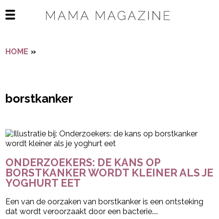
Navigatie overslaan
Open het mobiele menu
HOME
»
BORSTKANKER
borstkanker
- Advertentie -
powered by
ONDERZOEKERS: DE KANS OP
BORSTKANKER WORDT KLEINER ALS JE
YOGHURT EET
Een van de oorzaken van borstkanker is een ontsteking
dat wordt veroorzaakt door een bacterie....