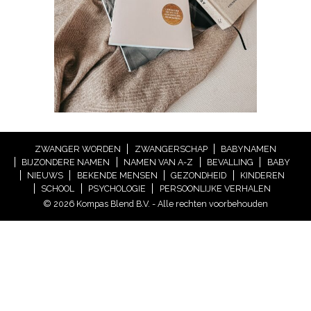
ZWANGER WORDEN
ZWANGERSCHAP
BABYNAMEN
BIJZONDERE NAMEN
NAMEN VAN A-Z
BEVALLING
BABY
NIEUWS
BEKENDE MENSEN
GEZONDHEID
KINDEREN
SCHOOL
PSYCHOLOGIE
PERSOONLIJKE VERHALEN
© 2026 Kompas Blend B.V. - Alle rechten voorbehouden