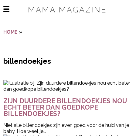
Navigatie overslaan
Open het mobiele menu
HOME
»
BILLENDOEKJES
billendoekjes
- Advertentie -
powered by
ZIJN DUURDERE BILLENDOEKJES NOU
ECHT BETER DAN GOEDKOPE
BILLENDOEKJES?
Niet alle billendoekjes zijn even goed voor de huid van je
baby. Hoe weet je...