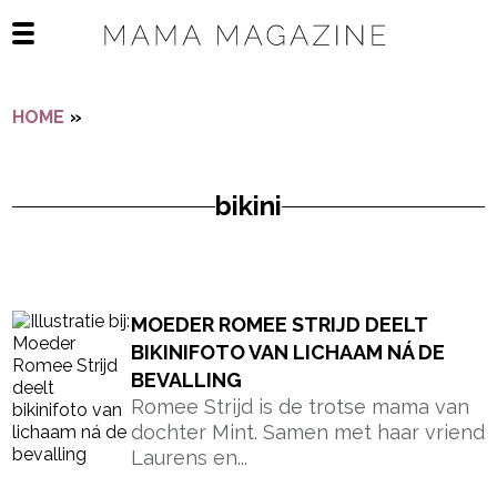
Navigatie overslaan
Open het mobiele menu
HOME
»
BIKINI
bikini
- Advertentie -
powered by
MOEDER ROMEE STRIJD DEELT
BIKINIFOTO VAN LICHAAM NÁ DE
BEVALLING
Romee Strijd is de trotse mama van
dochter Mint. Samen met haar vriend
Laurens en...