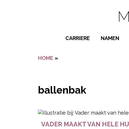
Navigatie overslaan
CARRIERE
NAMEN
BIJZONDER
HOME
»
BALLENBAK
POPULAIRE
JONGENSN
MEISJESNA
ballenbak
NAMEN VAN
- Advertentie -
VADER MAAKT VAN HELE HUI