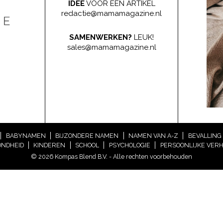
IDEE
VOOR EEN ARTIKEL
redactie@mamamagazine.nl
SAMENWERKEN?
LEUK!
sales@mamamagazine.nl
BABYNAMEN
BIJZONDERE NAMEN
NAMEN VAN A-Z
BEVALLING
NDHEID
KINDEREN
SCHOOL
PSYCHOLOGIE
PERSOONLIJKE VER
© 2026 Kompas Blend B.V. - Alle rechten voorbehouden