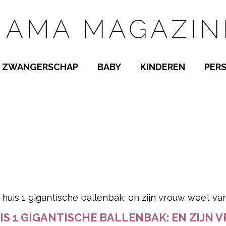
ZWANGERSCHAP
BABY
KINDEREN
PER
E NAMEN
ZWANGER WORDEN
BABYKAMER
PEUTER
 NAMEN
KWAALTJES
KRAAMTIJD
KLEUTER
AMEN
MISKRAAM
BABYKWAALTJES
TIENERS
MEN
VERLOF
BORSTVOEDING
SCHOOL
 A-Z
BEVALLING
SLAPEN
SPEELGOED
SLAPEN
pow
KINDERZIEKTES
S 1 GIGANTISCHE BALLENBAK: EN ZIJN 