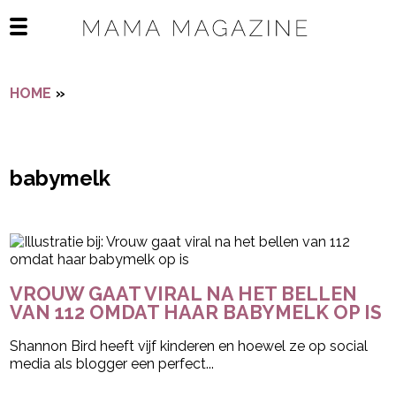
Navigatie overslaan
Open het mobiele menu
HOME
»
BABYMELK
babymelk
- Advertentie -
powered by
VROUW GAAT VIRAL NA HET BELLEN
VAN 112 OMDAT HAAR BABYMELK OP IS
Shannon Bird heeft vijf kinderen en hoewel ze op social
media als blogger een perfect...