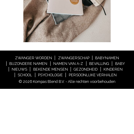
ZWANGER WORDEN
ZWANGERSCHAP
BABYNAMEN
BIJZONDERE NAMEN
NAMEN VAN A-Z
BEVALLING
BABY
NIEUWS
BEKENDE MENSEN
GEZONDHEID
KINDEREN
SCHOOL
PSYCHOLOGIE
PERSOONLIJKE VERHALEN
© 2026 Kompas Blend B.V. - Alle rechten voorbehouden