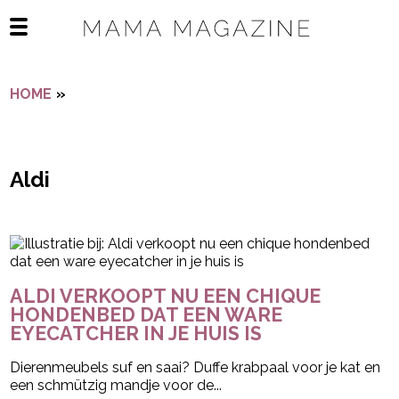
Navigatie overslaan
Open het mobiele menu
HOME
»
ALDI
Aldi
- Advertentie -
powered by
ALDI VERKOOPT NU EEN CHIQUE
HONDENBED DAT EEN WARE
EYECATCHER IN JE HUIS IS
Dierenmeubels suf en saai? Duffe krabpaal voor je kat en
een schmützig mandje voor de...