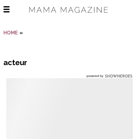
Navigatie overslaan
Open het mobiele menu
HOME
»
ACTEUR
acteur
powered by