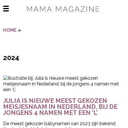
Navigatie overslaan
Open het mobiele menu
HOME
»
2024
2024
- Advertentie -
powered by
JULIA IS NIEUWE MEEST GEKOZEN
MEISJESNAAM IN NEDERLAND, BIJ DE
JONGENS 4 NAMEN MET EEN ‘L’
De meest gekozen babynamen van 2023 zijn bekend: