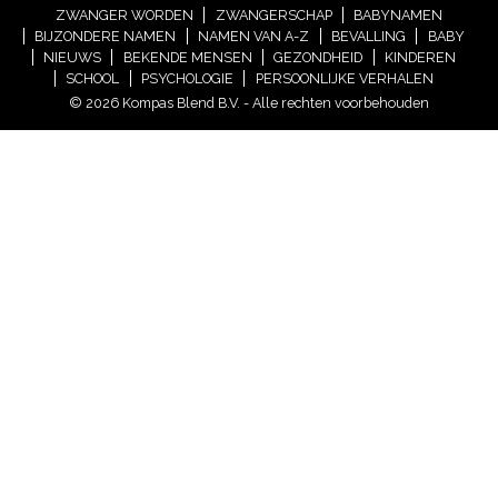
ZWANGER WORDEN
ZWANGERSCHAP
BABYNAMEN
BIJZONDERE NAMEN
NAMEN VAN A-Z
BEVALLING
BABY
NIEUWS
BEKENDE MENSEN
GEZONDHEID
KINDEREN
SCHOOL
PSYCHOLOGIE
PERSOONLIJKE VERHALEN
© 2026 Kompas Blend B.V. - Alle rechten voorbehouden