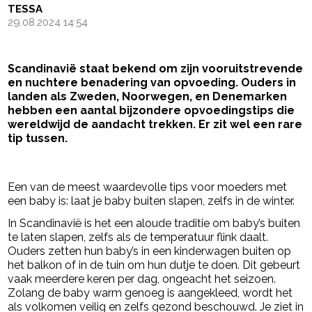
TESSA
29.08.2024 14:54
Scandinavië staat bekend om zijn vooruitstrevende
en nuchtere benadering van opvoeding. Ouders in
landen als Zweden, Noorwegen, en Denemarken
hebben een aantal bijzondere opvoedingstips die
wereldwijd de aandacht trekken. Er zit wel een rare
tip tussen.
- Advertentie -
powered by
Een van de meest waardevolle tips voor moeders met
een baby is: laat je baby buiten slapen, zelfs in de winter.
In Scandinavië is het een aloude traditie om baby’s buiten
te laten slapen, zelfs als de temperatuur flink daalt.
Ouders zetten hun baby’s in een kinderwagen buiten op
het balkon of in de tuin om hun dutje te doen. Dit gebeurt
vaak meerdere keren per dag, ongeacht het seizoen.
Zolang de baby warm genoeg is aangekleed, wordt het
als volkomen veilig en zelfs gezond beschouwd. Je ziet in