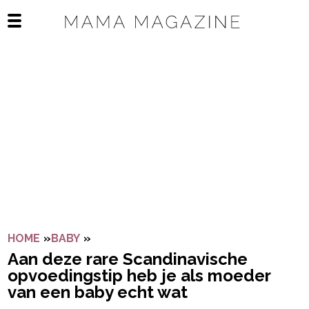
Navigatie overslaan
Open het mobiele menu
HOME
»
BABY
»
AAN DEZE RARE SCANDINAVISCHE OPVO
Aan deze rare Scandinavische
opvoedingstip heb je als moeder
van een baby echt wat