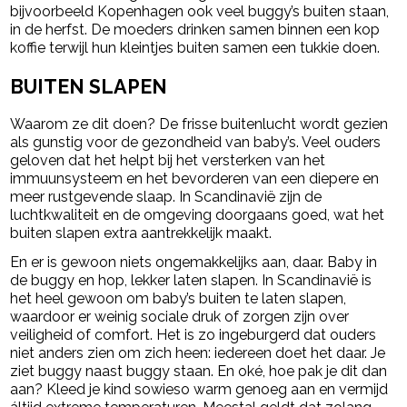
bijvoorbeeld Kopenhagen ook veel buggy’s buiten staan,
in de herfst. De moeders drinken samen binnen een kop
koffie terwijl hun kleintjes buiten samen een tukkie doen.
BUITEN SLAPEN
Waarom ze dit doen? De frisse buitenlucht wordt gezien
als gunstig voor de gezondheid van baby’s. Veel ouders
geloven dat het helpt bij het versterken van het
immuunsysteem en het bevorderen van een diepere en
meer rustgevende slaap. In Scandinavië zijn de
luchtkwaliteit en de omgeving doorgaans goed, wat het
buiten slapen extra aantrekkelijk maakt.
En er is gewoon niets ongemakkelijks aan, daar. Baby in
de buggy en hop, lekker laten slapen. In Scandinavië is
het heel gewoon om baby’s buiten te laten slapen,
waardoor er weinig sociale druk of zorgen zijn over
veiligheid of comfort. Het is zo ingeburgerd dat ouders
niet anders zien om zich heen: iedereen doet het daar. Je
ziet buggy naast buggy staan. En oké, hoe pak je dit dan
aan? Kleed je kind sowieso warm genoeg aan en vermijd