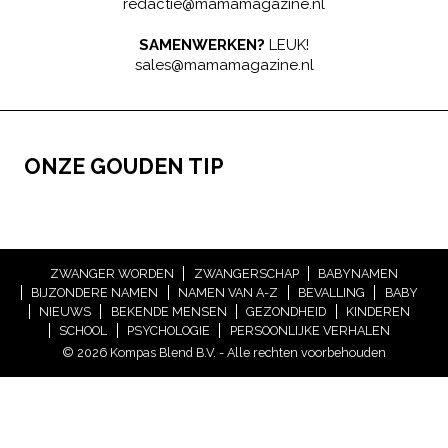
redactie@mamamagazine.nl
SAMENWERKEN?
LEUK!
sales@mamamagazine.nl
ONZE GOUDEN TIP
ZWANGER WORDEN
ZWANGERSCHAP
BABYNAMEN
BIJZONDERE NAMEN
NAMEN VAN A-Z
BEVALLING
BABY
NIEUWS
BEKENDE MENSEN
GEZONDHEID
KINDEREN
SCHOOL
PSYCHOLOGIE
PERSOONLIJKE VERHALEN
© 2026 Kompas Blend B.V. - Alle rechten voorbehouden