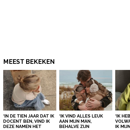
MEEST BEKEKEN
‘IN DE TIEN JAAR DAT IK
‘IK VIND ALLES LEUK
‘IK HE
DOCENT BEN, VIND IK
AAN MIJN MAN,
VOLWA
DEZE NAMEN HET
BEHALVE ZIJN
IK MI