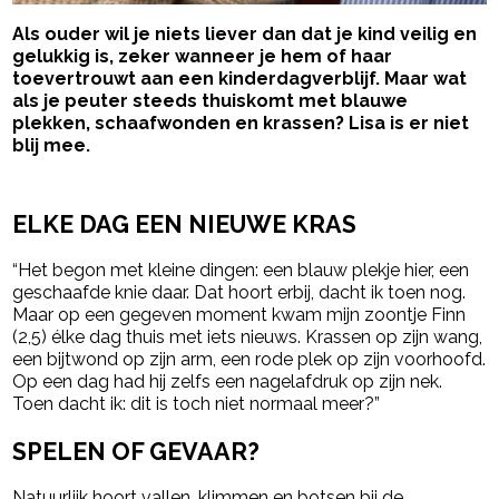
Als ouder wil je niets liever dan dat je kind veilig en
gelukkig is, zeker wanneer je hem of haar
toevertrouwt aan een kinderdagverblijf. Maar wat
als je peuter steeds thuiskomt met blauwe
plekken, schaafwonden en krassen? Lisa is er niet
blij mee.
- Advertentie -
powered by
ELKE DAG EEN NIEUWE KRAS
“Het begon met kleine dingen: een blauw plekje hier, een
geschaafde knie daar. Dat hoort erbij, dacht ik toen nog.
Maar op een gegeven moment kwam mijn zoontje Finn
(2,5) élke dag thuis met iets nieuws. Krassen op zijn wang,
een bijtwond op zijn arm, een rode plek op zijn voorhoofd.
Op een dag had hij zelfs een nagelafdruk op zijn nek.
Toen dacht ik: dit is toch niet normaal meer?”
SPELEN OF GEVAAR?
Natuurlijk hoort vallen, klimmen en botsen bij de