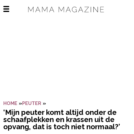
Navigatie overslaan
Open het mobiele menu
HOME
»
PEUTER
»
‘MIJN PEUTER KOMT ALTIJD ONDER 
‘Mijn peuter komt altijd onder de
schaafplekken en krassen uit de
opvang, dat is toch niet normaal?’