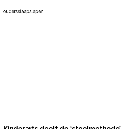
Post Views:
207
ouders
slaap
slapen
powered by
Kinderarts deelt de ‘stoelmethode’