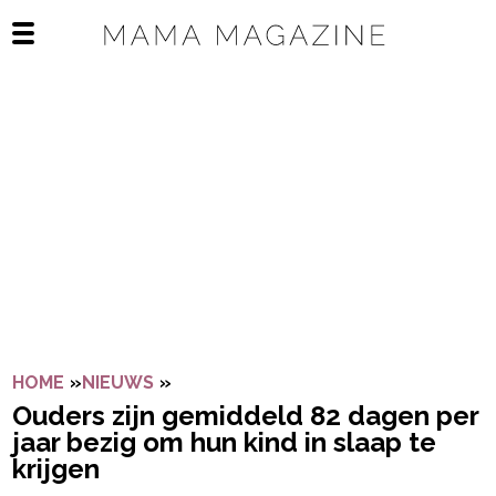
Navigatie overslaan
Open het mobiele menu
HOME
»
NIEUWS
»
OUDERS ZIJN GEMIDDELD 82 DAGEN 
Ouders zijn gemiddeld 82 dagen per
jaar bezig om hun kind in slaap te
krijgen