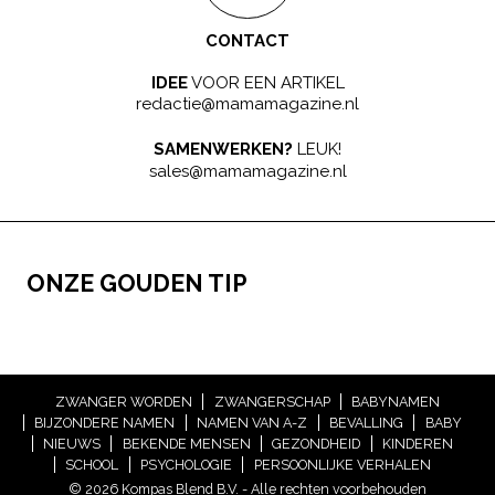
CONTACT
IDEE
VOOR EEN ARTIKEL
redactie@mamamagazine.nl
SAMENWERKEN?
LEUK!
sales@mamamagazine.nl
ONZE GOUDEN TIP
ZWANGER WORDEN
ZWANGERSCHAP
BABYNAMEN
BIJZONDERE NAMEN
NAMEN VAN A-Z
BEVALLING
BABY
NIEUWS
BEKENDE MENSEN
GEZONDHEID
KINDEREN
SCHOOL
PSYCHOLOGIE
PERSOONLIJKE VERHALEN
© 2026 Kompas Blend B.V. - Alle rechten voorbehouden