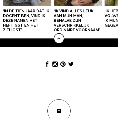
‘IN DE TIEN JAAR DAT IK
‘IK VIND ALLES LEUK
‘IK HE
DOCENT BEN, VIND IK
AAN MIJN MAN,
VOLWA
DEZE NAMEN HET
BEHALVE ZIJN
IK MI
HEFTIGST EN HET
VERSCHRIKKELIJK
GEGEV
ZIELIGST’
ORDINAIRE VOORNAAM’