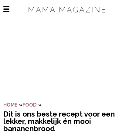
Navigatie overslaan
Open het mobiele menu
HOME
»
FOOD
»
DÍT IS ONS BESTE RECEPT VOOR EEN
Dít is ons beste recept voor een
lekker, makkelijk én mooi
bananenbrood