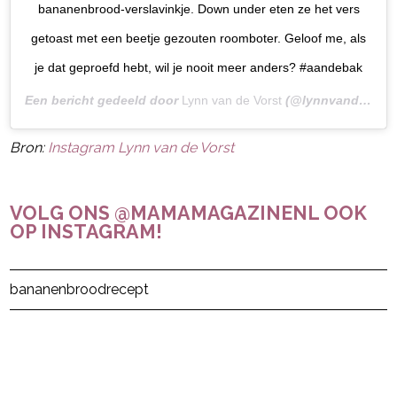
bananenbrood-verslavinkje. Down under eten ze het vers
getoast met een beetje gezouten roomboter. Geloof me, als
je dat geproefd hebt, wil je nooit meer anders? #aandebak
Een bericht gedeeld door
Lynn van de Vorst
(@lynnvandevorst) op
Bron:
Instagram Lynn van de Vorst
VOLG ONS @MAMAMAGAZINENL OOK
OP INSTAGRAM!
Post Views:
130
bananenbrood
recept
powered by