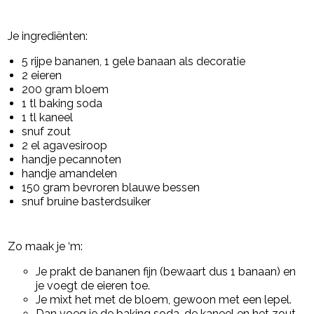
Je ingrediënten:
5 rijpe bananen, 1 gele banaan als decoratie
2 eieren
200 gram bloem
1 tl baking soda
1 tl kaneel
snuf zout
2 el agavesiroop
handje pecannoten
handje amandelen
150 gram bevroren blauwe bessen
snuf bruine basterdsuiker
Zo maak je ‘m:
Je prakt de bananen fijn (bewaart dus 1 banaan) en
je voegt de eieren toe.
Je mixt het met de bloem, gewoon met een lepel.
Dan voeg je de baking soda, de kaneel en het zout