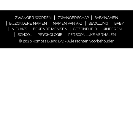
ZWANGER WORDEN
ZWANGERSCHAP
BABYNAMEN
BIJZONDERE NAMEN
NAMEN VAN A-Z
BEVALLING
BABY
NIEUWS
BEKENDE MENSEN
GEZONDHEID
KINDEREN
SCHOOL
PSYCHOLOGIE
PERSOONLIJKE VERHALEN
© 2026 Kompas Blend B.V. - Alle rechten voorbehouden