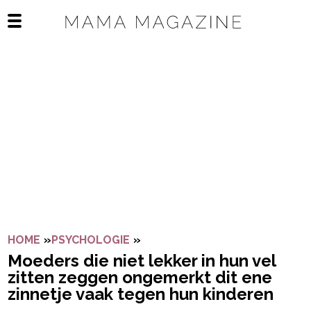
Navigatie overslaan
Open het mobiele menu
HOME
»
PSYCHOLOGIE
»
MOEDERS DIE NIET LEKKER IN
Moeders die niet lekker in hun vel
zitten zeggen ongemerkt dit ene
zinnetje vaak tegen hun kinderen