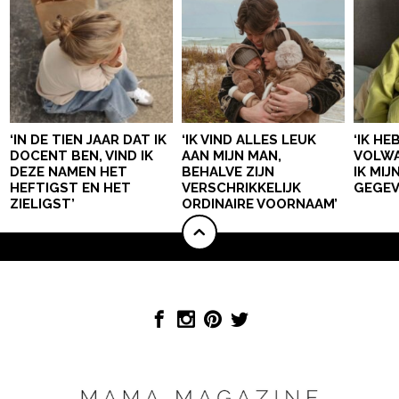
‘IN DE TIEN JAAR DAT IK
‘IK VIND ALLES LEUK
‘IK HE
DOCENT BEN, VIND IK
AAN MIJN MAN,
VOLWA
DEZE NAMEN HET
BEHALVE ZIJN
IK MI
HEFTIGST EN HET
VERSCHRIKKELIJK
GEGEV
ZIELIGST’
ORDINAIRE VOORNAAM’