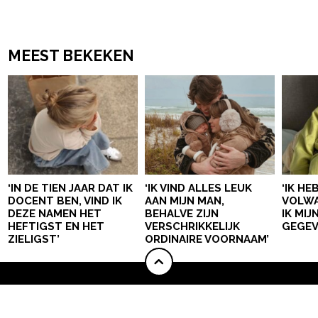
MEEST BEKEKEN
‘IN DE TIEN JAAR DAT IK
‘IK VIND ALLES LEUK
‘IK HE
DOCENT BEN, VIND IK
AAN MIJN MAN,
VOLWA
DEZE NAMEN HET
BEHALVE ZIJN
IK MI
HEFTIGST EN HET
VERSCHRIKKELIJK
GEGEV
ZIELIGST’
ORDINAIRE VOORNAAM’