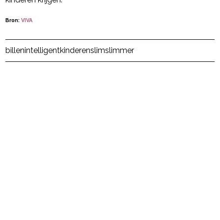
Bron:
VIVA
Post Views:
49
billen
intelligent
kinderen
slim
slimmer
powered by