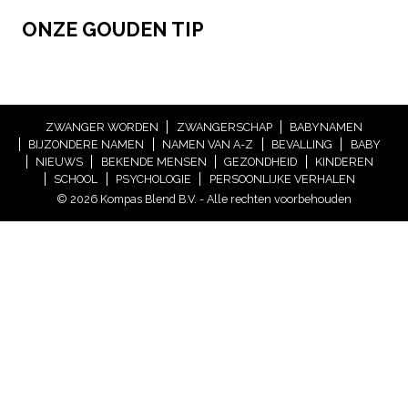
ONZE GOUDEN TIP
ZWANGER WORDEN
ZWANGERSCHAP
BABYNAMEN
BIJZONDERE NAMEN
NAMEN VAN A-Z
BEVALLING
BABY
NIEUWS
BEKENDE MENSEN
GEZONDHEID
KINDEREN
SCHOOL
PSYCHOLOGIE
PERSOONLIJKE VERHALEN
© 2026 Kompas Blend B.V. - Alle rechten voorbehouden