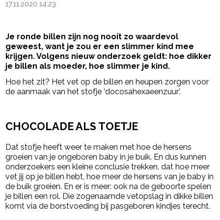
17.11.2020 14:23
Je ronde billen zijn nog nooit zo waardevol
geweest, want je zou er een slimmer kind mee
krijgen. Volgens nieuw onderzoek geldt: hoe dikker
je billen als moeder, hoe slimmer je kind.
Hoe het zit? Het vet op de billen en heupen zorgen voor
de aanmaak van het stofje ‘docosahexaeenzuur’.
- Advertentie -
powered by
CHOCOLADE ALS TOETJE
Dat stofje heeft weer te maken met hoe de hersens
groeien van je ongeboren baby in je buik. En dus kunnen
onderzoekers een kleine conclusie trekken, dat hoe meer
vet jij op je billen hebt, hoe meer de hersens van je baby in
de buik groeien. En er is meer: ook na de geboorte spelen
je billen een rol. Die zogenaamde vetopslag in dikke billen
komt via de borstvoeding bij pasgeboren kindjes terecht.