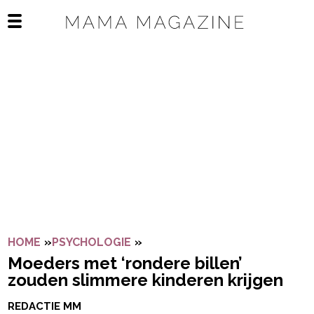
Navigatie overslaan
Open het mobiele menu
HOME
»
PSYCHOLOGIE
»
MOEDERS MET ‘RONDERE BILL
Moeders met ‘rondere billen’
zouden slimmere kinderen krijgen
REDACTIE MM