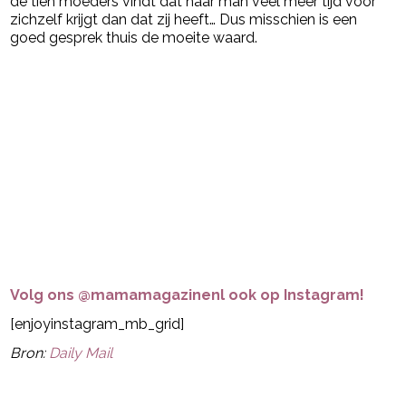
de tien moeders vindt dat haar man veel meer tijd voor
zichzelf krijgt dan dat zij heeft… Dus misschien is een
goed gesprek thuis de moeite waard.
Volg ons @mamamagazinenl ook op Instagram!
[enjoyinstagram_mb_grid]
Bron:
Daily Mail
Post Views:
25