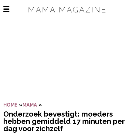
Navigatie overslaan
Open het mobiele menu
HOME
»
MAMA
»
ONDERZOEK BEVESTIGT: MOEDERS HE
Onderzoek bevestigt: moeders
hebben gemiddeld 17 minuten per
dag voor zichzelf