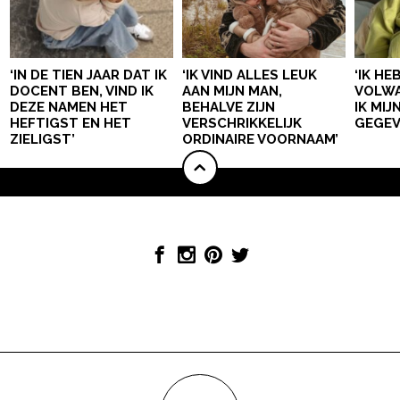
‘IN DE TIEN JAAR DAT IK
‘IK VIND ALLES LEUK
‘IK HE
DOCENT BEN, VIND IK
AAN MIJN MAN,
VOLWA
DEZE NAMEN HET
BEHALVE ZIJN
IK MI
HEFTIGST EN HET
VERSCHRIKKELIJK
GEGEV
ZIELIGST’
ORDINAIRE VOORNAAM’