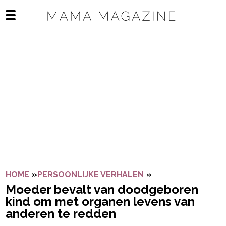
Navigatie overslaan
Open het mobiele menu
HOME
»
PERSOONLIJKE VERHALEN
»
MOEDER BEVALT 
Moeder bevalt van doodgeboren
kind om met organen levens van
anderen te redden