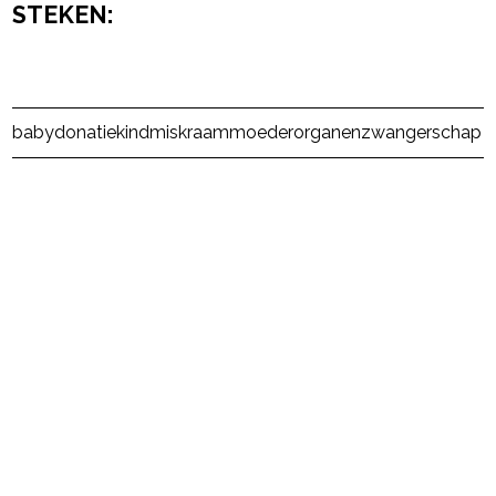
STEKEN:
Post Views:
1.391
baby
donatie
kind
miskraam
moeder
organen
zwangerschap
powered by