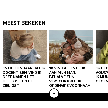
MEEST BEKEKEN
‘IN DE TIEN JAAR DAT IK
‘IK VIND ALLES LEUK
‘IK HE
DOCENT BEN, VIND IK
AAN MIJN MAN,
VOLWA
DEZE NAMEN HET
BEHALVE ZIJN
IK MI
HEFTIGST EN HET
VERSCHRIKKELIJK
GEGEV
ZIELIGST’
ORDINAIRE VOORNAAM’