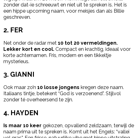
zonder dat-ie schreeuwt en niet uit te spreken is. Het is
een hippe upcoming naam, voor meisjes dan als Billie
geschreven.
2. FER
Net onder de radar met
10 tot 20 vermeldingen.
Lekker kort en cool.
Compact en krachtig, ideaal voor
korte achternamen.
Fris, modern en een tikkeltje
mysterieus.
3. GIANNI
Ook maar zo’n
10 losse jongens
kregen deze naam.
Italiaans tintje, betekent “God is verzoenend”.
Stijlvol
zonder té overheersend te zijn.
4. HAYDEN
Is maar 10 keer
gekozen, opvallend zeldzaam, terwijl de
naam prima uit te spreken is.
Komt uit het Engels: “vallei
vol gras”.
Een frisse, natuurlijke vibe met hippe uitstraling.