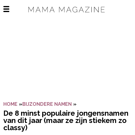
Navigatie overslaan
Open het mobiele menu
HOME
»
BIJZONDERE NAMEN
»
DE 8 MINST POPULAIRE 
De 8 minst populaire jongensnamen
van dit jaar (maar ze zijn stiekem zo
classy)