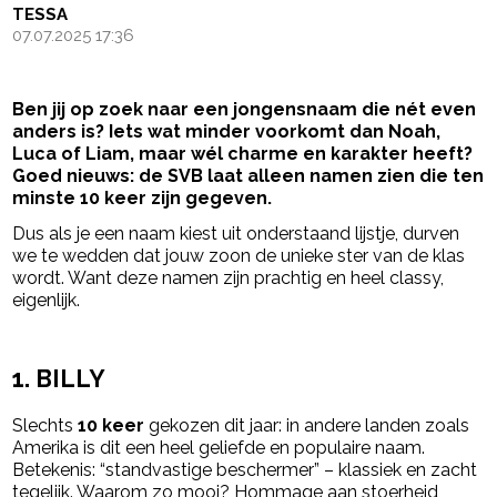
TESSA
07.07.2025 17:36
Ben jij op zoek naar een jongensnaam die nét even
anders is? Iets wat minder voorkomt dan Noah,
Luca of Liam, maar wél charme en karakter heeft?
Goed nieuws: de SVB laat alleen namen zien die ten
minste 10 keer zijn gegeven.
Dus als je een naam kiest uit onderstaand lijstje, durven
we te wedden dat jouw zoon de unieke ster van de klas
wordt. Want deze namen zijn prachtig en heel classy,
eigenlijk.
- Advertentie -
powered by
1. BILLY
Slechts
10 keer
gekozen dit jaar: in andere landen zoals
Amerika is dit een heel geliefde en populaire naam.
Betekenis: “standvastige beschermer” – klassiek en zacht
tegelijk.
Waarom zo mooi? Hommage aan stoerheid,