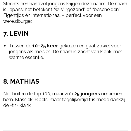
Slechts een handvol jongens krijgen deze naam. De naam
is J
apans: het betekent “wijs”, “gezond” of “bescheiden”.
Eigentijds én internationaal – perfect voor een
wereldburger.
7. LEVIN
Tussen de
10–25 keer
gekozen en g
aat zowel voor
jongens als meisjes. De naam is z
acht van klank, met
warme essentie.
8. MATHIAS
Net buiten de top 100, maar zo’n
25 jongens
omarmen
hem.
Klassiek, Bibels, maar tegelijkertijd fris mede dankzij
de -th- klank.
Post Views:
2.799
powered by