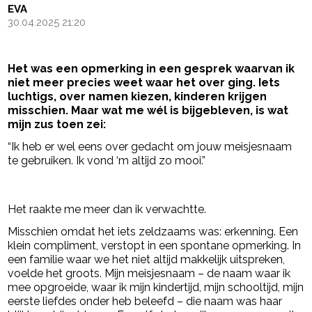
EVA
30.04.2025 21:20
Het was een opmerking in een gesprek waarvan ik
niet meer precies weet waar het over ging. Iets
luchtigs, over namen kiezen, kinderen krijgen
misschien. Maar wat me wél is bijgebleven, is wat
mijn zus toen zei:
“Ik heb er wel eens over gedacht om jouw meisjesnaam
te gebruiken. Ik vond ‘m altijd zo mooi.”
- Advertentie -
powered by
Het raakte me meer dan ik verwachtte.
Misschien omdat het iets zeldzaams was: erkenning. Een
klein compliment, verstopt in een spontane opmerking. In
een familie waar we het niet altijd makkelijk uitspreken,
voelde het groots. Mijn meisjesnaam – de naam waar ik
mee opgroeide, waar ik mijn kindertijd, mijn schooltijd, mijn
eerste liefdes onder heb beleefd – die naam was haar