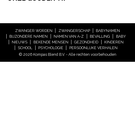
ZWANGER WORDEN
ZWANGERSCHAP
BABYNAMEN
BIJZONDERE NAMEN
NAMEN VAN A-Z
BEVALLING
BABY
NIEUWS
BEKENDE MENSEN
GEZONDHEID
KINDEREN
SCHOOL
PSYCHOLOGIE
PERSOONLIJKE VERHALEN
© 2026 Kompas Blend B.V. - Alle rechten voorbehouden