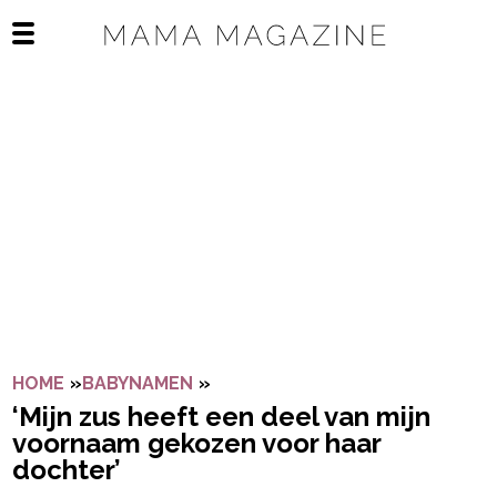
Navigatie overslaan
Open het mobiele menu
HOME
»
BABYNAMEN
»
‘MIJN ZUS HEEFT EEN DEEL VA
‘Mijn zus heeft een deel van mijn
voornaam gekozen voor haar
dochter’