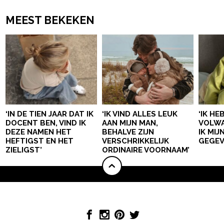
MEEST BEKEKEN
‘IN DE TIEN JAAR DAT IK
‘IK VIND ALLES LEUK
‘IK HE
DOCENT BEN, VIND IK
AAN MIJN MAN,
VOLWA
DEZE NAMEN HET
BEHALVE ZIJN
IK MI
HEFTIGST EN HET
VERSCHRIKKELIJK
GEGEV
ZIELIGST’
ORDINAIRE VOORNAAM’