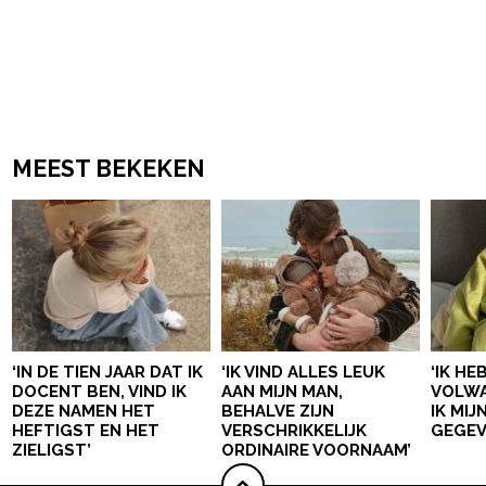
MEEST BEKEKEN
‘IN DE TIEN JAAR DAT IK
‘IK VIND ALLES LEUK
‘IK HE
DOCENT BEN, VIND IK
AAN MIJN MAN,
VOLWA
DEZE NAMEN HET
BEHALVE ZIJN
IK MI
HEFTIGST EN HET
VERSCHRIKKELIJK
GEGEV
ZIELIGST’
ORDINAIRE VOORNAAM’