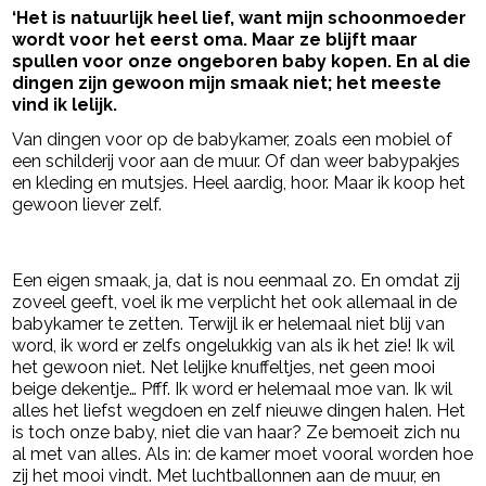
‘Het is natuurlijk heel lief, want mijn schoonmoeder
wordt voor het eerst oma. Maar ze blijft maar
spullen voor onze ongeboren baby kopen. En al die
dingen zijn gewoon mijn smaak niet; het meeste
vind ik lelijk.
Van dingen voor op de babykamer, zoals een mobiel of
een schilderij voor aan de muur. Of dan weer babypakjes
en kleding en mutsjes. Heel aardig, hoor. Maar ik koop het
gewoon liever zelf.
- Advertentie -
powered by
Een eigen smaak, ja, dat is nou eenmaal zo. En omdat zij
zoveel geeft, voel ik me verplicht het ook allemaal in de
babykamer te zetten. Terwijl ik er helemaal niet blij van
word, ik word er zelfs ongelukkig van als ik het zie! Ik wil
het gewoon niet. Net lelijke knuffeltjes, net geen mooi
beige dekentje… Pfff. Ik word er helemaal moe van. Ik wil
alles het liefst wegdoen en zelf nieuwe dingen halen. Het
is toch onze baby, niet die van haar? Ze bemoeit zich nu
al met van alles. Als in: de kamer moet vooral worden hoe
zij het mooi vindt. Met luchtballonnen aan de muur, en