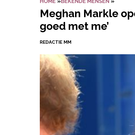
HOME
»
BEKENDE MENSEN
»
MEGHAN
Meghan Markle ope
goed met me’
REDACTIE MM