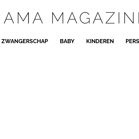
ZWANGERSCHAP
BABY
KINDEREN
PER
E NAMEN
ZWANGER WORDEN
BABYKAMER
PEUTER
 NAMEN
KWAALTJES
KRAAMTIJD
KLEUTER
AMEN
MISKRAAM
BABYKWAALTJES
TIENERS
MEN
VERLOF
BORSTVOEDING
SCHOOL
 A-Z
BEVALLING
SLAPEN
SPEELGOED
SLAPEN
KINDERZIEKTES