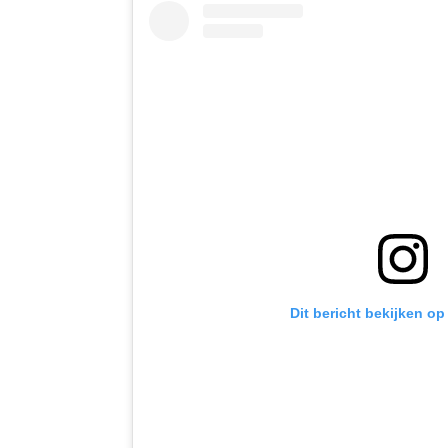
Meghan talks to me about the pressures of life
has taken on her. #harryandmeghan #royals #
#dukeandduchessofsussex #commonwealth 
#meghanmarkle #princeharry #harryandmegh
#itv