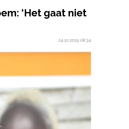
T GAAT NIET GOED MET ME’
m: ‘Het gaat niet
24.10.2019 08:34