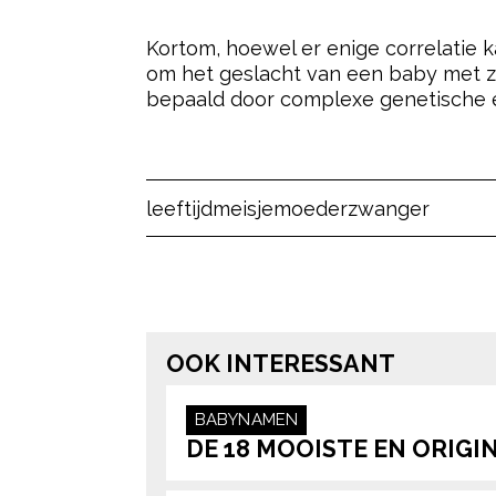
Kortom, hoewel er enige correlatie k
om het geslacht van een baby met ze
bepaald door complexe genetische en 
- Advertentie -
Post Views:
4.518
leeftijd
meisje
moeder
zwanger
OOK INTERESSANT
BABYNAMEN
DE 18 MOOISTE EN ORIGI