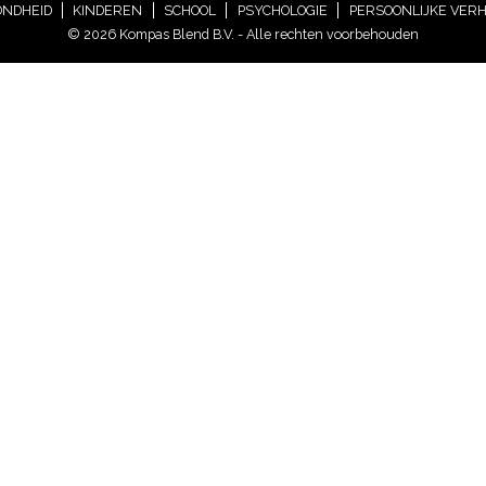
NDHEID
KINDEREN
SCHOOL
PSYCHOLOGIE
PERSOONLIJKE VER
© 2026 Kompas Blend B.V. - Alle rechten voorbehouden