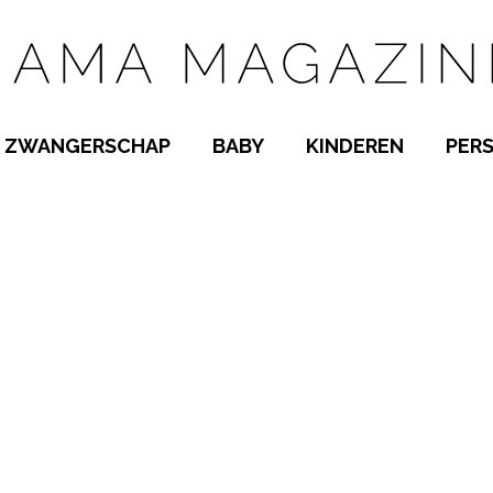
ZWANGERSCHAP
BABY
KINDEREN
PER
E NAMEN
ZWANGER WORDEN
BABYKAMER
PEUTER
 NAMEN
KWAALTJES
KRAAMTIJD
KLEUTER
AMEN
MISKRAAM
BABYKWAALTJES
TIENERS
MEN
VERLOF
BORSTVOEDING
SCHOOL
 A-Z
BEVALLING
SLAPEN
SPEELGOED
SLAPEN
KINDERZIEKTES