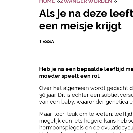
HOME
»
ZWANGER WORDEN
»
ALS J
Als je na deze leef
een meisje krijgt
TESSA
Heb je na een bepaalde leeftijd mee
moeder speelt een rol.
Over het algemeen wordt gedacht dat
30 jaar. Dit is echter een subtiel ver
van een baby, waaronder genetica en
Maar, toch leuk om te weten: leeftij
mogelijk een iets hogere kans hebbe
hormoonspiegels en de ovulatiecycl