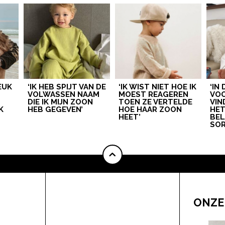
LEUK
‘IK HEB SPIJT VAN DE
‘IK WIST NIET HOE IK
‘IN
VOLWASSEN NAAM
MOEST REAGEREN
VOO
DIE IK MIJN ZOON
TOEN ZE VERTELDE
VIN
K
HEB GEGEVEN’
HOE HAAR ZOON
HE
HEET’
BEL
SOR
ONZE