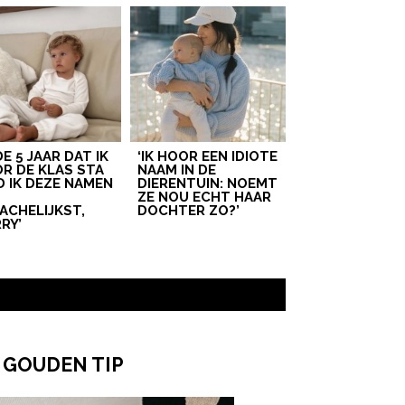
 DE 5 JAAR DAT IK
‘IK HOOR EEN IDIOTE
R DE KLAS STA
NAAM IN DE
D IK DEZE NAMEN
DIERENTUIN: NOEMT
T
ZE NOU ECHT HAAR
ACHELIJKST,
DOCHTER ZO?’
RY’
 GOUDEN TIP