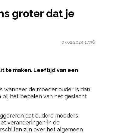
GROTER DAT JE EEN MEISJE KRIJGT
ns groter dat je
07.02.2024 17:36
uit te maken. Leeftijd van een
 is wanneer de moeder ouder is dan
en bij het bepalen van het geslacht
 suggereren dat oudere moeders
met veranderingen in de
schillen zijn over het algemeen