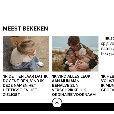
MEEST BEKEKEN
‘IN DE TIEN JAAR DAT IK
‘IK VIND ALLES LEUK
‘IK HE
DOCENT BEN, VIND IK
AAN MIJN MAN,
VOLWA
DEZE NAMEN HET
BEHALVE ZIJN
IK MI
HEFTIGST EN HET
VERSCHRIKKELIJK
GEGEV
ZIELIGST’
ORDINAIRE VOORNAAM’