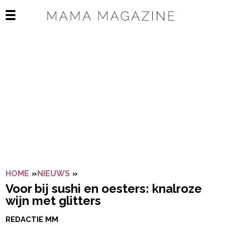
Navigatie overslaan
Open het mobiele menu
HOME
»
NIEUWS
»
VOOR BIJ SUSHI EN OESTERS: KNAL
Voor bij sushi en oesters: knalroze
wijn met glitters
REDACTIE MM